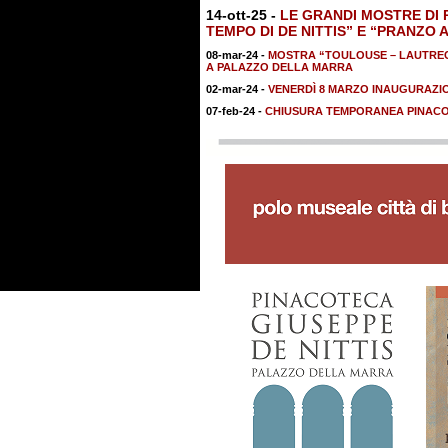
14-ott-25 -
LE GRANDI MOSTRE DI 
TEMPO DI DE NITTIS” E “PRANZO 
08-mar-24 -
MOSTRA “TOULOUSE – LAUTREC:
A PALAZZO DELLA MARRA
02-mar-24 -
VENERDÌ 8 MARZO INAUGURAZI
07-feb-24 -
CHIUSURA TEMPORANEA PINACOT