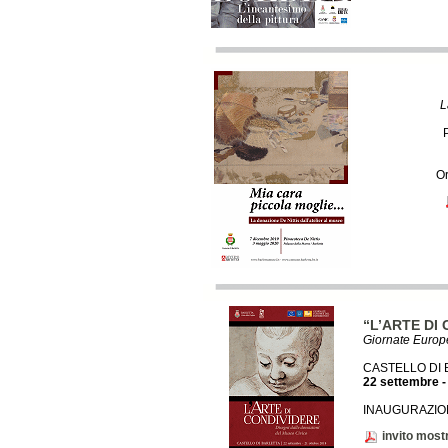
L
Or
“L’ARTE DI
Giornate Europ
CASTELLO DI
22 settembre -
INAUGURAZIONE
invito most