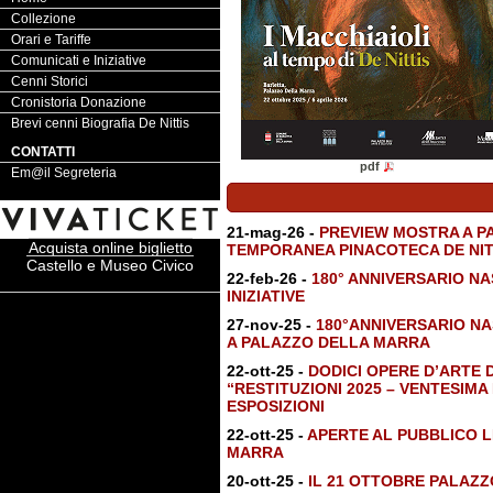
Collezione
Orari e Tariffe
Comunicati e Iniziative
Cenni Storici
Cronistoria Donazione
Brevi cenni Biografia De Nittis
CONTATTI
pdf
Em@il Segreteria
21-mag-26 -
PREVIEW MOSTRA A P
Acquista online biglietto
TEMPORANEA PINACOTECA DE NIT
Castello e Museo Civico
22-feb-26 -
180° ANNIVERSARIO NA
INIZIATIVE
27-nov-25 -
180°ANNIVERSARIO NA
A PALAZZO DELLA MARRA
22-ott-25 -
DODICI OPERE D’ARTE 
“RESTITUZIONI 2025 – VENTESIMA
ESPOSIZIONI
22-ott-25 -
APERTE AL PUBBLICO L
MARRA
20-ott-25 -
IL 21 OTTOBRE PALAZ