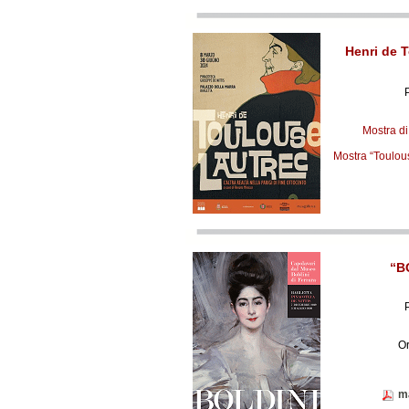
Henri de T
Mostra di
Mostra “Toulouse
“BO
Or
m