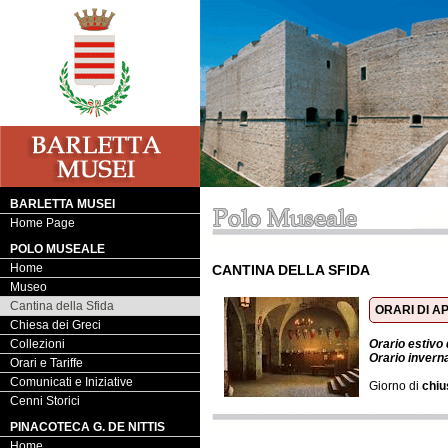
BARLETTA MUSEI
Home Page
POLO MUSEALE
Home
CANTINA DELLA SFIDA
Museo
Cantina della Sfida
ORARI DI 
Chiesa dei Greci
Collezioni
Orario estivo 
Orario invernal
Orari e Tariffe
Comunicati e Iniziative
Giorno di
chiu
Cenni Storici
PINACOTECA G. DE NITTIS
Home