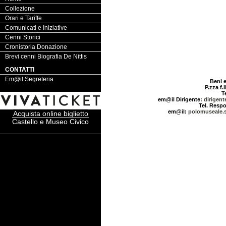
Collezione
Orari e Tariffe
Comunicati e Iniziative
Cenni Storici
Cronistoria Donazione
Brevi cenni Biografia De Nittis
CONTATTI
Em@il Segreteria
Beni e
P.zza f.l
T
em@il Dirigente:
dirigent
Tel. Respo
em@il:
polomuseale.s
Acquista online biglietto
Castello e Museo Civico