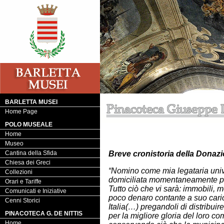
BARLETTA MUSEI
Home Page
POLO MUSEALE
Home
Museo
Cantina della Sfida
Breve cronistoria della Donazi
Chiesa dei Greci
“Nomino come mia legataria univ
Collezioni
domiciliata momentaneamente pr
Orari e Tariffe
Tutto ciò che vi sarà: immobili, mob
Comunicati e Iniziative
poco denaro contante a suo carico
Cenni Storici
Italia(…) pregandoli di distribuire
PINACOTECA G. DE NITTIS
per la migliore gloria del loro co
Home