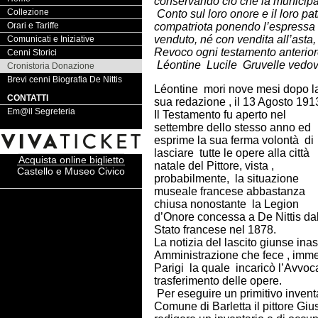
conservando ciò che la municipali
Collezione
Conto sul loro onore e il loro pat
Orari e Tariffe
compatriota ponendo l’espressa
venduto, né con vendita all’asta,
Comunicati e Iniziative
Revoco ogni testamento anterio
Cenni Storici
Léontine Lucile Gruvelle vedov
Cronistoria Donazione
Brevi cenni Biografia De Nittis
Léontine mori nove mesi dopo l
CONTATTI
sua redazione , il 13 Agosto 191
Em@il Segreteria
Il Testamento fu aperto nel
settembre dello stesso anno ed
esprime la sua ferma volontà di
lasciare tutte le opere alla città
Acquista online biglietto
natale del Pittore, vista ,
Castello e Museo Civico
probabilmente, la situazione
museale francese abbastanza
chiusa nonostante la Legion
d’Onore concessa a De Nittis da
Stato francese nel 1878.
La notizia del lascito giunse ina
Amministrazione che fece , imme
Parigi la quale incaricò l’Avvocat
trasferimento delle opere.
Per eseguire un primitivo inventa
Comune di Barletta il pittore Giu