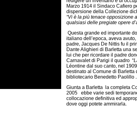
redigere un inventario e di occu
Marzo 1914 il Sindaco Cafiero pe
dispersione della Collezione dic
“Vi è la più tenace opposizione a
qualsiasi delle pregiate opere d’a
Questa grande ed importante do
italiano dell’epoca, aveva avuto,
padre, Jacques De Nittis fu il pr
Dante Alighieri di Barletta una se
lui che per ricordare il padre do
Carnavalet di Parigi il quadro “
L
Léontine dal suo canto, nel 1909,
destinato al Comune di Barletta 
bibliotecario Benedetto Paolillo .
Giunta a Barletta la completa Col
2005 ebbe varie sedi temporane
collocazione definitiva ed appro
dove oggi potete ammirarla.