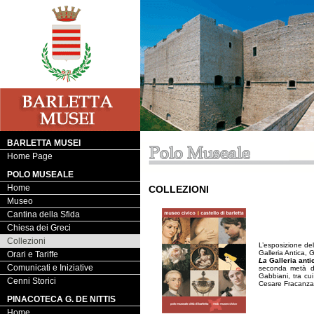
BARLETTA MUSEI
Home Page
POLO MUSEALE
Home
COLLEZIONI
Museo
Cantina della Sfida
Chiesa dei Greci
Collezioni
L’esposizione del
Galleria Antica, G
Orari e Tariffe
La
Galleria anti
Comunicati e Iniziative
seconda metà de
Gabbiani, tra cu
Cenni Storici
Cesare Fracanzan
PINACOTECA G. DE NITTIS
Home