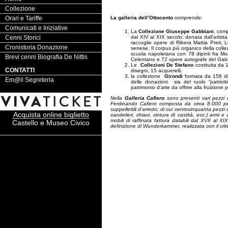
Collezione
Orari e Tariffe
La galleria dell’Ottocento
comprende:
Comunicati e Iniziative
La
Collezione Giuseppe Gabbiani
, comp
Cenni Storici
dal XIV al XIX secolo; donata dall’artista
raccoglie opere di Ribera Mattia Preti, 
Cronistoria Donazione
senese. Il corpus più organico della colle
scuola napoletana con 78 dipinti fra Mor
Brevi cenni Biografia De Nittis
Celentano e 72 opere autografe del Gabbi
Le
Collezioni De Stefano
costituita da 
CONTATTI
disegni, 15 acquerelli,
la collezione
Girondi
formata da 156 dip
Em@il Segreteria
delle donazioni sia del ruolo “patriotti
patrimonio d’arte da offrire alla fruizione p
Nella
Galleria Cafiero
sono presenti vari pezzi d
Ferdinando Cafiero composta da circa 8.000 pezzi
suppellettili d’arredo; di cui centocinquanta pezzi di
Acquista online biglietto
candelieri, chiavi, cintura di castità, ecc.) armi
mobili di raffinata fattura databili dal XVII al X
Castello e Museo Civico
definizione di Wunderkammer, realizzata con il cri